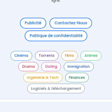
ligne.
Publicité
Contactez-Nous
Politique de confidentialité
Cinéma
Torrents
Films
Animes
Drama
Dating
Immigration
Ingénierie & Tech
Finances
Logiciels & téléchargement
Copyright © 2026 Jtrouve | Propulsé par
Spring Tech