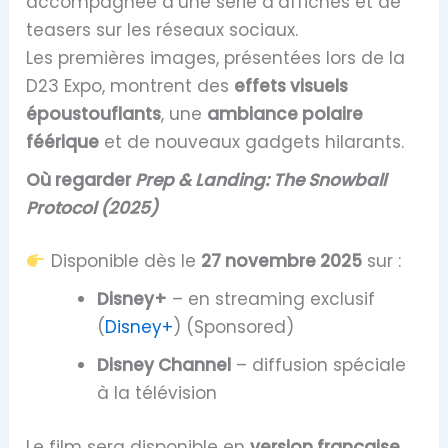
accompagnée d’une série d’affiches et de
teasers sur les réseaux sociaux.
Les premières images, présentées lors de la
D23 Expo, montrent des
effets visuels
époustouflants
, une
ambiance polaire
féérique
et de nouveaux gadgets hilarants.
Où regarder
Prep & Landing: The Snowball
Protocol (2025)
Disponible dès le
27 novembre 2025
sur :
Disney+
– en streaming exclusif
(
Disney+
) (Sponsored)
Disney Channel
– diffusion spéciale
à la télévision
Le film sera disponible en
version française,